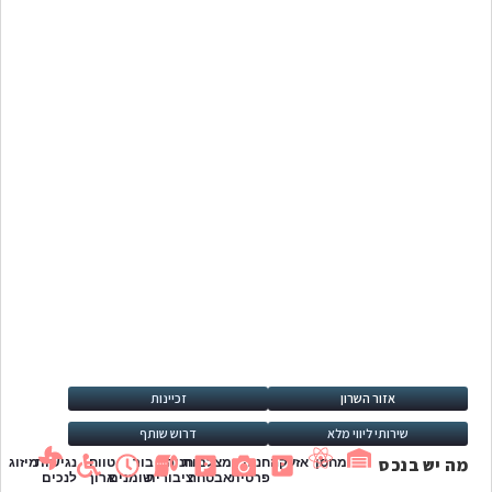
אזור השרון
זכיינות
שירותי ליווי מלא
דרוש שותף
מה יש בנכס
מחסן
אזעקה
חניה
מצלמות
חניה
בור
טווח
נגישות
מיזוג
פרטית
אבטחה
ציבורית
שומנים
ארוך
לנכים