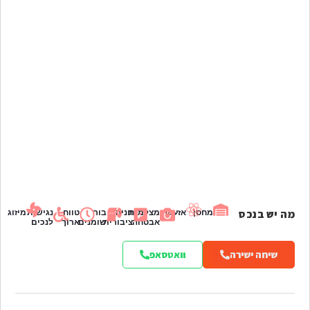
מה יש בנכס
מחסן
אזעקה
מצלמות
חניה
בור
טווח
נגישות
מיזוג
אבטחה
ציבורית
שומנים
ארוך
לנכים
שיחה ישירה
וואטסאפ