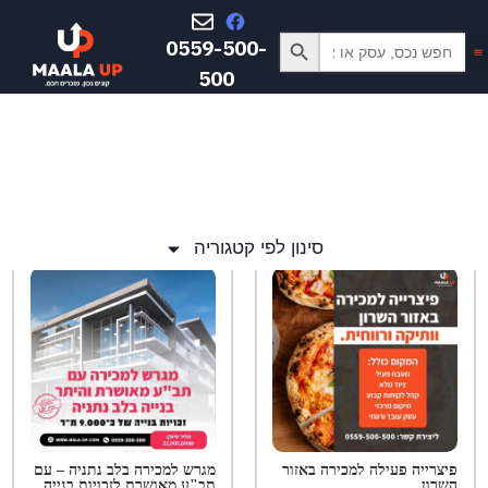
Search Button
Search
0559-500-
for:
500
סינון לפי קטגוריה
פיצרייה פעילה למכירה באזור
מגרש למכירה בלב נתניה – עם
השרון
תב"ע מאושרת לזכויות בנייה